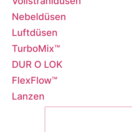
Vollstrahldüsen
Nebeldüsen
Luftdüsen
TurboMix™
DUR O LOK
FlexFlow™
Lanzen