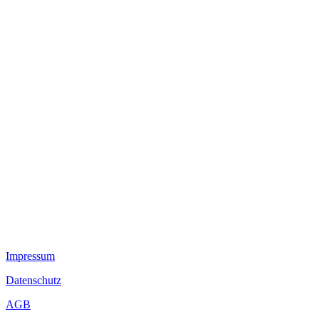
Ansprechpartner
Nachhaltigkeit
Kontakt
Aktuelles
Vollkegeldüsen
Hohlkegeldüsen
Flachstrahldüsen
Vollstrahldüsen
Zweistoffdüsen
Tankreinigungsdüsen
Luftdüsen
TurboMix™
Nebeldüsen
Lanzen
DUR O LOK
FlexFlow™
Impressum
Datenschutz
AGB