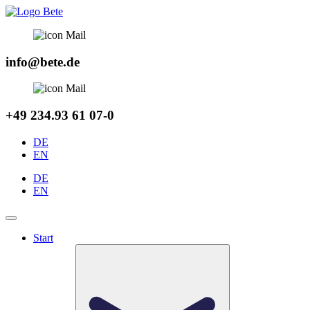
Zum
Inhalt
springen
info@bete.de
+49 234.93 61 07-0
DE
EN
DE
EN
Start