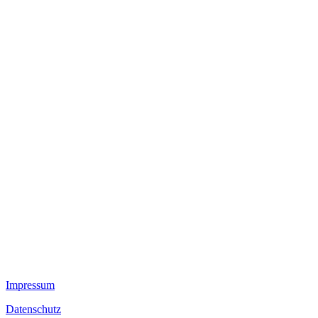
Service
Ansprechpartner
Nachhaltigkeit
Kontakt
Aktuelles
Vollkegeldüsen
Hohlkegeldüsen
Flachstrahldüsen
Vollstrahldüsen
Zweistoffdüsen
Tankreinigungsdüsen
Luftdüsen
TurboMix™
Nebeldüsen
Lanzen
DUR O LOK
FlexFlow™
Impressum
Datenschutz