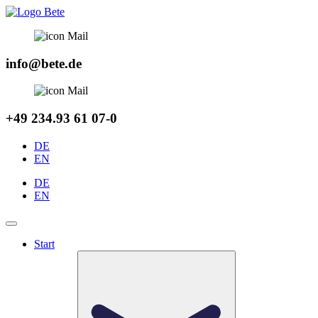
Zum
Inhalt
springen
info@bete.de
+49 234.93 61 07-0
DE
EN
DE
EN
Start