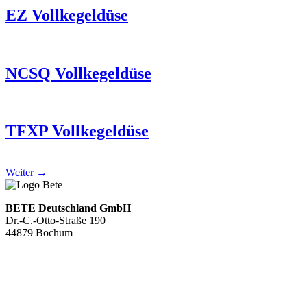
EZ Vollkegeldüse
NCSQ Vollkegeldüse
TFXP Vollkegeldüse
Weiter
→
BETE Deutschland GmbH
Dr.-C.-Otto-Straße 190
44879 Bochum
+49 234.93 61 07-0
info@bete.de
Produkte
Anwendungen
Über uns