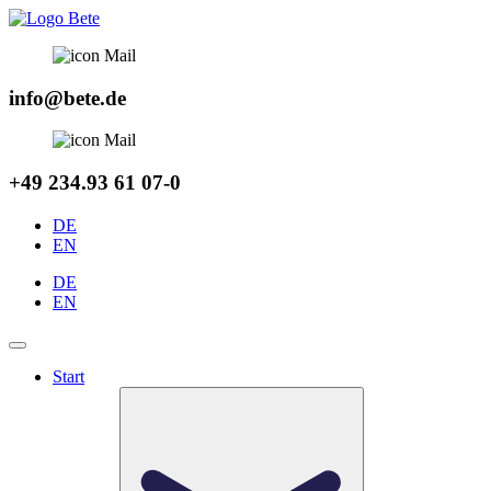
Zum
Inhalt
springen
info@bete.de
+49 234.93 61 07-0
DE
EN
DE
EN
Start