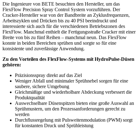
Die Ingenieure von BETE besuchten den Hersteller, um das
FlexFlow Precision Spray Control System vorzuführen. Der
Cracker-Hersteller war von der Bandbreite an Zyklusfrequenzen,
Arbeitszyklen und Drücken bis zu 40 PSI beeindruckt und
interessierte sich auch für die verschiedenen Betriebszonen des
FlexFlow. Manchmal enthielt die Fertigungsstraße Cracker mit einer
Breite von bis zu fünf Reihen – manchmal neun. Das FlexFlow
konnte in beiden Bereichen sprühen und sorgte so für eine
konsistente und zuverlässige Anwendung.
Zu den Vorteilen des FlexFlow-Systems mit HydroPulse-Düsen
gehören:
Präzisionsspray direkt auf das Ziel
Weniger Abfall und minimaler Sprühnebel sorgen für eine
saubere, sichere Umgebung
Gleichmäßige und wiederholbare Abdeckung verbessert die
Produktqualität
Auswechselbare Düsenspitzen bieten eine große Auswahl an
Sprühmustern, um den Prozessanforderungen gerecht zu
werden
Durchﬂussregelung mit Pulsweitenmodulation (PWM) sorgt
für konstanten Druck und Sprühleistung