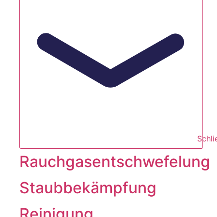
Schl
Rauchgasentschwefelung
Staubbekämpfung
Reinigung