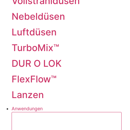
Vollstrahldüsen
Nebeldüsen
Luftdüsen
TurboMix™
DUR O LOK
FlexFlow™
Lanzen
Anwendungen